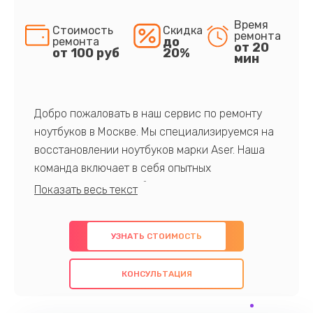
Время
Стоимость
Скидка
ремонта
до
ремонта
от 20
от 100 руб
20%
мин
Добро пожаловать в наш сервис по ремонту
ноутбуков в Москве. Мы специализируемся на
восстановлении ноутбуков марки Aser. Наша
команда включает в себя опытных
профессионалов с обширными знаниями и
многолетним опытом в данной области. Мы
предлагаем быстрый и качественный ремонт с
УЗНАТЬ СТОИМОСТЬ
использованием оригинальных компонентов, а
также гарантируем качество всех
КОНСУЛЬТАЦИЯ
проведенных работ. Наша цель - предоставить
клиентам надежное и профессиональное