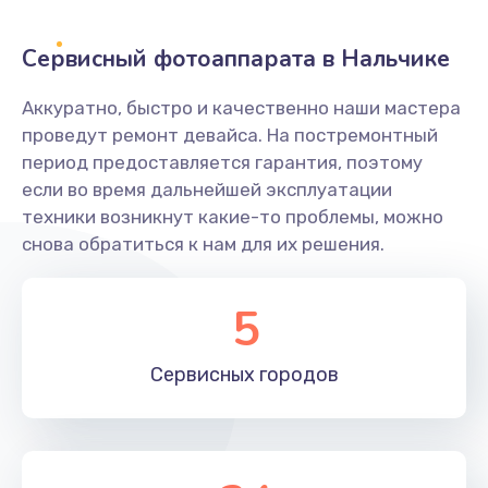
Заказать
Сервисный фотоаппарата в Нальчике
Не захватывает бумагу
Аккуратно, быстро и качественно наши мастера
600 руб.
проведут ремонт девайса. На постремонтный
Заказать
период предоставляется гарантия, поэтому
если во время дальнейшей эксплуатации
Грязная печать
техники возникнут какие-то проблемы, можно
350 руб.
снова обратиться к нам для их решения.
Заказать
5
Ремонт механики сканирующей головки
1800 руб.
Сервисных
городов
Заказать
Ремонт инвертора лампы подсветки