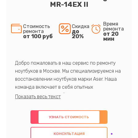
MR-14EX II
Время
Стоимость
Скидка
ремонта
до
ремонта
от 20
от 100 руб
20%
мин
Добро пожаловать в наш сервис по ремонту
ноутбуков в Москве. Мы специализируемся на
восстановлении ноутбуков марки Aser. Наша
команда включает в себя опытных
профессионалов с обширными знаниями и
многолетним опытом в данной области. Мы
предлагаем быстрый и качественный ремонт с
УЗНАТЬ СТОИМОСТЬ
использованием оригинальных компонентов, а
также гарантируем качество всех
КОНСУЛЬТАЦИЯ
проведенных работ. Наша цель - предоставить