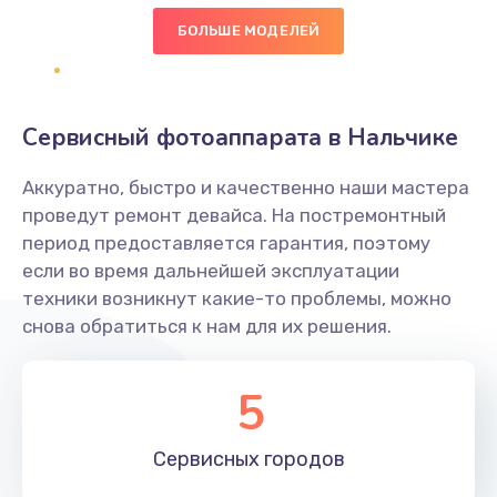
Зажевывает бумагу
БОЛЬШЕ МОДЕЛЕЙ
500 руб.
Заказать
Сервисный фотоаппарата в Нальчике
Не захватывает бумагу
Аккуратно, быстро и качественно наши мастера
600 руб.
проведут ремонт девайса. На постремонтный
Заказать
период предоставляется гарантия, поэтому
если во время дальнейшей эксплуатации
Грязная печать
техники возникнут какие-то проблемы, можно
350 руб.
снова обратиться к нам для их решения.
Заказать
5
Ремонт механики сканирующей головки
1800 руб.
Сервисных
городов
Заказать