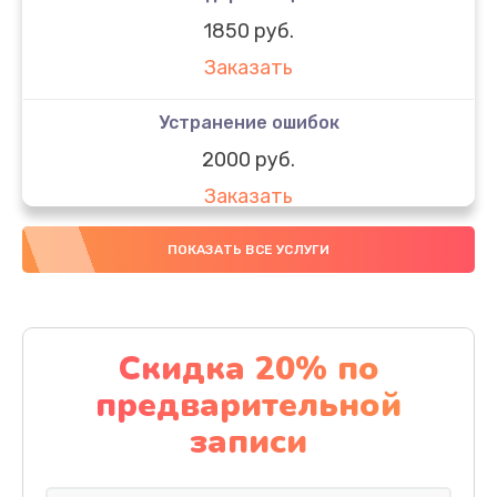
1850 руб.
Заказать
Устранение ошибок
2000 руб.
Заказать
Ремонт после залития
ПОКАЗАТЬ ВСЕ УСЛУГИ
1730 руб.
Заказать
Скидка 20% по
Ремонт электроплаты
предварительной
1320 руб.
записи
Заказать