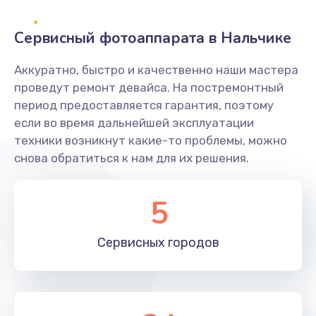
Заказать
Сервисный фотоаппарата в Нальчике
Не захватывает бумагу
Аккуратно, быстро и качественно наши мастера
600 руб.
проведут ремонт девайса. На постремонтный
Заказать
период предоставляется гарантия, поэтому
если во время дальнейшей эксплуатации
Грязная печать
техники возникнут какие-то проблемы, можно
350 руб.
снова обратиться к нам для их решения.
Заказать
5
Ремонт механики сканирующей головки
1800 руб.
Сервисных
городов
Заказать
Ремонт инвертора лампы подсветки