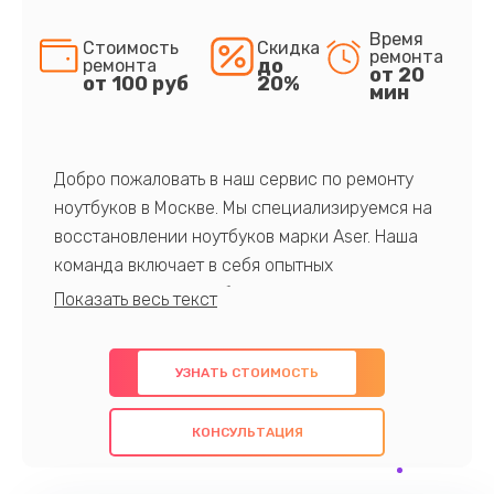
Время
Стоимость
Скидка
ремонта
до
ремонта
от 20
от 100 руб
20%
мин
Добро пожаловать в наш сервис по ремонту
ноутбуков в Москве. Мы специализируемся на
восстановлении ноутбуков марки Aser. Наша
команда включает в себя опытных
профессионалов с обширными знаниями и
многолетним опытом в данной области. Мы
предлагаем быстрый и качественный ремонт с
УЗНАТЬ СТОИМОСТЬ
использованием оригинальных компонентов, а
также гарантируем качество всех
КОНСУЛЬТАЦИЯ
проведенных работ. Наша цель - предоставить
клиентам надежное и профессиональное