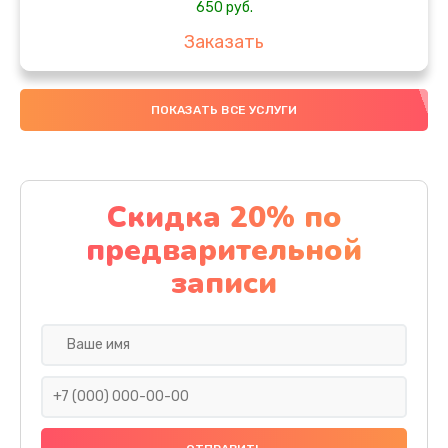
650 руб.
Заказать
Замена аккумулятора
ПОКАЗАТЬ ВСЕ УСЛУГИ
4000 руб.
Заказать
Замена материнской платы
Скидка 20% по
1100 руб.
предварительной
Заказать
записи
Замена масла
750 руб.
Заказать
Замена праймера