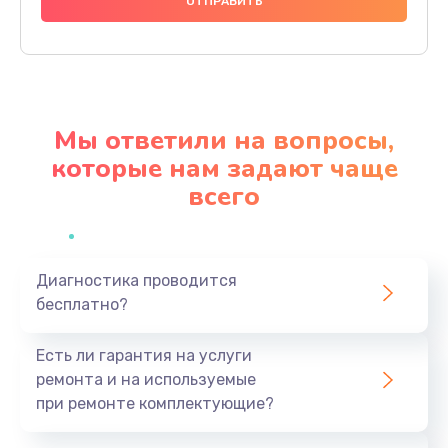
1000 руб.
Заказать
Ремонт материнской платы
4500 руб.
Мы ответили на вопросы,
Заказать
которые нам задают чаще
всего
Профилактическая чистка
1000 руб.
Заказать
Диагностика проводится
бесплатно?
Прошивка BIOS
1920 руб.
Есть ли гарантия на услуги
Заказать
ремонта и на используемые
при ремонте комплектующие?
Замена северного моста
1440 руб.