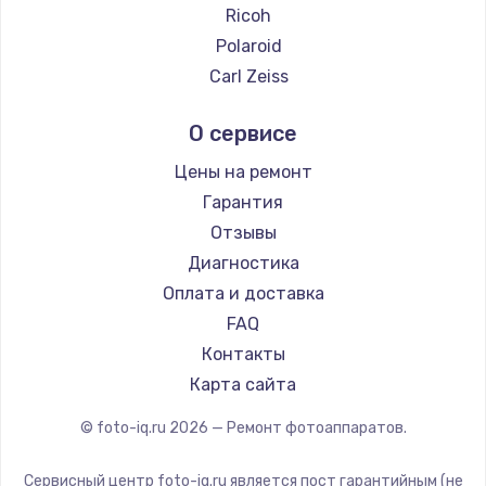
Ricoh
Заказать
Polaroid
Carl Zeiss
Замена электроконфорки
Xiaomi
1300 руб.
О сервисе
LUMIX
Заказать
Blackmagic
Цены на ремонт
Гарантия
Техобслуживание
Отзывы
900 руб.
Диагностика
Заказать
Оплата и доставка
FAQ
Установка / подключение / демонтаж
Контакты
1300 руб.
Карта сайта
Заказать
© foto-iq.ru
2026
— Ремонт фотоаппаратов.
Прошивка
1400 руб.
Сервисный центр foto-iq.ru является пост гарантийным (не