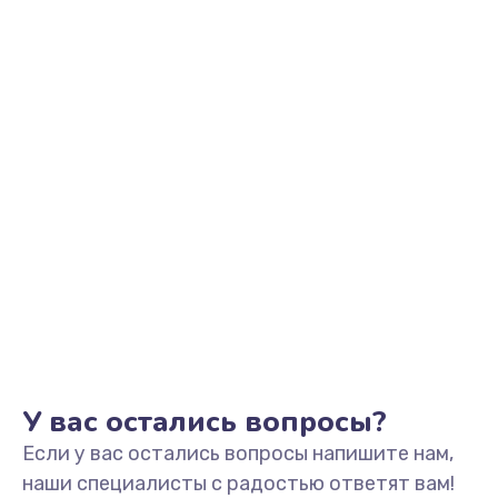
Заказать
Замена видеоадаптера (видеокарты)
1800 руб.
Заказать
Замена, перепайка чипа
1300 руб.
Заказать
Замена HDMI-разъема
650 руб.
Заказать
У вас остались вопросы?
Если у вас остались вопросы напишите нам,
Замена/Pемонт карбюратора
наши специалисты с радостью ответят вам!
1300 руб.