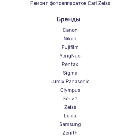
Ремонт фотоаппаратов Carl Zeiss
Заказать
Ремонт фотоаппаратов Xiaomi
Бренды
Ремонт фотоаппаратов LUMIX
Замена сенсорного датчика
Ремонт фотоаппаратов Blackmagic
Canon
1300 руб.
Nikon
Заказать
Fujifilm
YongNuo
Замена сигнальной лампы
Pentax
1200 руб.
Sigma
Заказать
Lumix Panasonic
Olympus
Замена системной платы
Зенит
1500 руб.
Zeiss
Заказать
Leica
Samsung
Замена температурного датчика
Zenith
2500 руб.