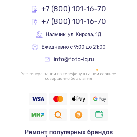
Заказать
+7 (800) 101-16-70
+7 (800) 101-16-70
Замена реле
1000 руб.
Нальчик
,
 ул. Кирова, 1Д
Заказать
Ежедневно с 9:00 до 21:00
Замена термопредохранителя
info@foto-iq.ru
700 руб.
Заказать
Все консультации по телефону в нашем сервисе
совершенно бесплатны
Замена ТЭНа
2500 руб.
Заказать
Замена шнура
Ремонт популярных брендов
1400 руб.