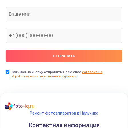
Заказать
Ремонт капиллярной трубки
400 руб.
Заказать
Замена блока питания
1000 руб.
Заказать
Нажимая на кнопку отправить я даю свое
согласие на
обработку моих персональных данных.
Прошивка / разблокировка
900 руб.
Заказать
foto-iq.ru
Ремонт фотоаппаратов в Нальчике
Замена термостата
Контактная информация
1200 руб.