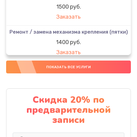
1500 руб.
Заказать
Ремонт / замена механизма крепления (пятки)
1400 руб.
Заказать
Ремонт / замена платы управления
ПОКАЗАТЬ ВСЕ УСЛУГИ
2200 руб.
Заказать
Скидка 20% по
Ремонт платы питания
предварительной
1900 руб.
записи
Заказать