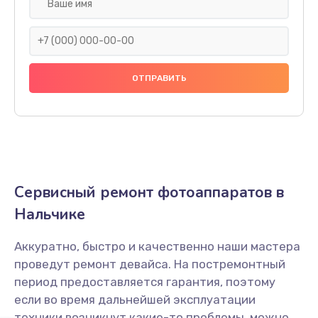
Замена дисплея (экрана)
1900 руб.
Заказать
Замена / ремонт инфракрасного датчика
2000 руб.
Заказать
Ремонт крышки батарейного отсека
Сервисный ремонт фотоаппаратов в
1800 руб.
Нальчике
Заказать
Аккуратно, быстро и качественно наши мастера
Замена ультразвукового мотора
проведут ремонт девайса. На постремонтный
1800 руб.
период предоставляется гарантия, поэтому
Заказать
если во время дальнейшей эксплуатации
техники возникнут какие-то проблемы, можно