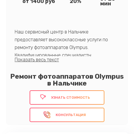
от 1400 руб
20%
мин
Наш сервисный центр в Нальчике
предоставляет высококлассные услуги по
ремонту фотоаппаратов Olympus.
Квалифицированные специалисты,
современное оборудование и оригинальные
запчасти обеспечивают надежность и
Ремонт фотоаппаратов Olympus
долгосрочную работоспособность вашего
в Нальчике
устройства после ремонта.
Доверьте свою фототехнику Olympus
УЗНАТЬ СТОИМОСТЬ
профессионалам!
КОНСУЛЬТАЦИЯ