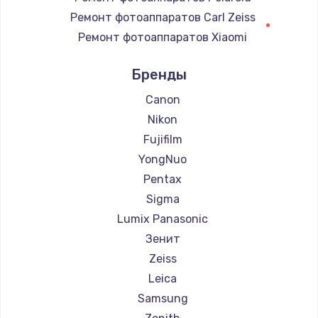
Замена регулятора режимов конфорки
Ремонт фотоаппаратов Carl Zeiss
900 руб.
Ремонт фотоаппаратов Xiaomi
Заказать
Ремонт фотоаппаратов LUMIX
Бренды
Ремонт фотоаппаратов Kodak
Замена сенсорного датчика
Ремонт фотоаппаратов Blackmagic
Canon
1300 руб.
Nikon
Заказать
Fujifilm
YongNuo
Замена сигнальной лампы
Pentax
1200 руб.
Sigma
Заказать
Lumix Panasonic
Зенит
Замена системной платы
Zeiss
1500 руб.
Leica
Заказать
Samsung