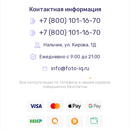
Замена термостата
Контактная информация
1200 руб.
Заказать
+7 (800) 101-16-70
+7 (800) 101-16-70
Замена реле
1000 руб.
Нальчик
,
 ул. Кирова, 1Д
Заказать
Ежедневно с 9:00 до 21:00
Замена термопредохранителя
info@foto-iq.ru
700 руб.
Заказать
Все консультации по телефону в нашем сервисе
совершенно бесплатны
Замена ТЭНа
2500 руб.
Заказать
Замена шнура