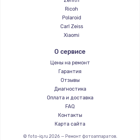
Zenith
Замена температурного датчика
Ricoh
2500 руб.
Polaroid
Заказать
Carl Zeiss
Xiaomi
Замена электроконфорки
LUMIX
1300 руб.
О сервисе
Kodak
Заказать
Blackmagic
Цены на ремонт
Гарантия
Техобслуживание
Отзывы
900 руб.
Диагностика
Заказать
Оплата и доставка
FAQ
Установка / подключение / демонтаж
Контакты
1300 руб.
Карта сайта
Заказать
© foto-iq.ru
2026
— Ремонт фотоаппаратов.