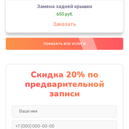
Замена задней крышки
650 руб.
Заказать
Замена аккумулятора
ПОКАЗАТЬ ВСЕ УСЛУГИ
4000 руб.
Заказать
Замена материнской платы
Скидка 20% по
1100 руб.
предварительной
Заказать
записи
Замена масла
750 руб.
Заказать