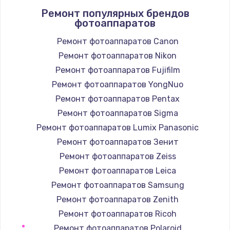
Ремонт популярных брендов
1400 руб.
фотоаппаратов
Заказать
Ремонт фотоаппаратов Canon
Ремонт фотоаппаратов Nikon
Замена / ремонт электронного модуля
управления
Ремонт фотоаппаратов Fujifilm
600 руб.
Ремонт фотоаппаратов YongNuo
Заказать
Ремонт фотоаппаратов Pentax
Ремонт фотоаппаратов Sigma
Замена конфорки
Ремонт фотоаппаратов Lumix Panasonic
1100 руб.
Ремонт фотоаппаратов Зенит
Заказать
Ремонт фотоаппаратов Zeiss
Ремонт фотоаппаратов Leica
Замена платы сенсора
Ремонт фотоаппаратов Samsung
900 руб.
Ремонт фотоаппаратов Zenith
Заказать
Ремонт фотоаппаратов Ricoh
Ремонт фотоаппаратов Polaroid