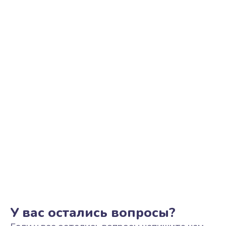
Ремонт цепи питания
2500 руб.
Заказать
Замена видеоадаптера (видеокарты)
1800 руб.
Заказать
Замена, перепайка чипа
1300 руб.
Заказать
Замена HDMI-разъема
650 руб.
Заказать
У вас остались вопросы?