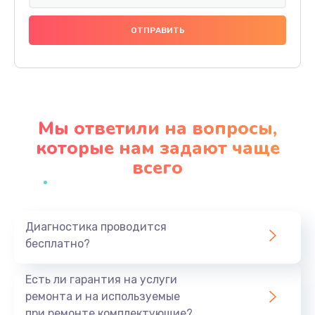
Замена праймера
1000 руб.
Заказать
Ремонт материнской платы
4500 руб.
Мы ответили на вопросы,
Заказать
которые нам задают чаще
всего
Профилактическая чистка
1000 руб.
Заказать
Диагностика проводится
бесплатно?
Прошивка BIOS
1920 руб.
Есть ли гарантия на услуги
Заказать
ремонта и на используемые
при ремонте комплектующие?