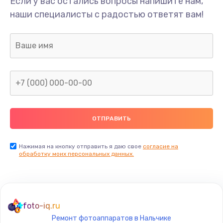
Если у вас остались вопросы напишите нам,
Замена/Pемонт карбюратора
наши специалисты с радостью ответят вам!
1300 руб.
Заказать
Ремонт капиллярной трубки
400 руб.
Заказать
Замена блока питания
1000 руб.
Заказать
Нажимая на кнопку отправить я даю свое
согласие на
обработку моих персональных данных.
Прошивка / разблокировка
900 руб.
Заказать
foto-iq.ru
Ремонт фотоаппаратов в Нальчике