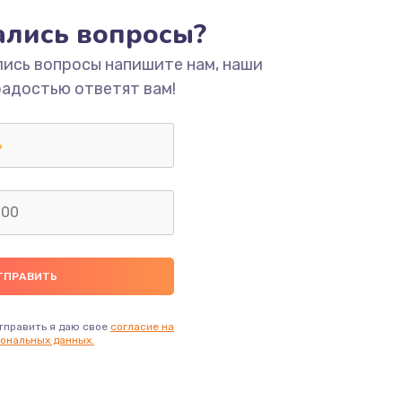
тались вопросы?
ать
лись вопросы напишите нам, наши
радостью ответят вам!
ать
ать
ать
ать
ать
тправить я даю свое
согласие на
ональных данных.
ать