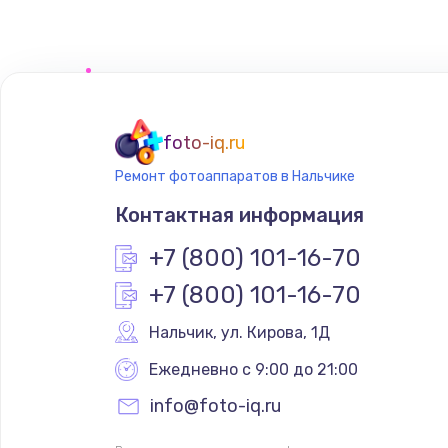
Замена сенсорного датчика
Замена сигнальной лампы
Замена системной платы
foto-iq.ru
Ремонт фотоаппаратов в Нальчике
Замена температурного датчик
Контактная информация
Замена электроконфорки
+7 (800) 101-16-70
+7 (800) 101-16-70
Техобслуживание
Нальчик
,
 ул. Кирова, 1Д
Установка / подключение / дем
Ежедневно с 9:00 до 21:00
info@foto-iq.ru
Прошивка