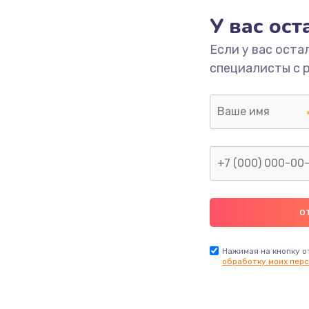
У вас ос
700 руб.
Заказ
Если у вас оста
специалисты с 
2500 руб.
Заказ
1400 руб.
Заказ
модуля
600 руб.
Заказ
1100 руб.
Заказ
900 руб.
Заказ
Нажимая на кнопку о
обработку моих перс
нфорки
900 руб.
Заказ