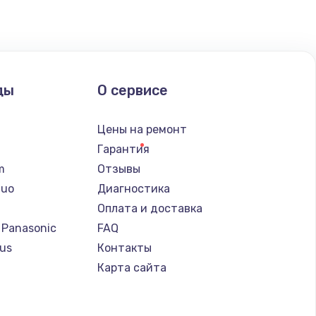
ать
ать
ды
О сервисе
ать
n
Цены на ремонт
ать
Гарантия
lm
Отзывы
ать
Nuo
Диагностика
Оплата и доставка
ать
 Panasonic
FAQ
us
Контакты
ать
т
Карта сайта
ать