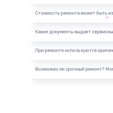
Замена, перепайка чипа
Стоимость ремонта может быть и
Замена HDMI-разъема
Какие документы выдает сервисны
Замена/Pемонт карбюратора
При ремонте используются оригин
Ремонт капиллярной трубки
Замена блока питания
Возможен ли срочный ремонт? Мог
Прошивка / разблокировка
Замена термостата
Замена реле