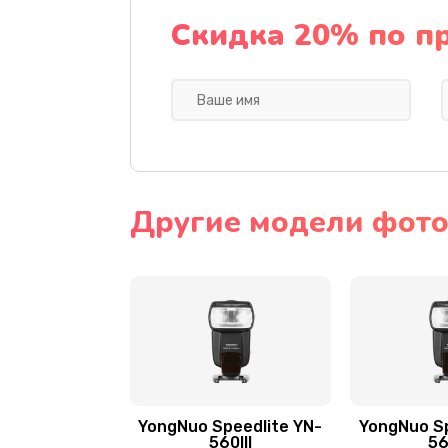
Скидка 20% по п
Другие модели фото
YongNuo Speedlite YN-
YongNuo Sp
560III
56