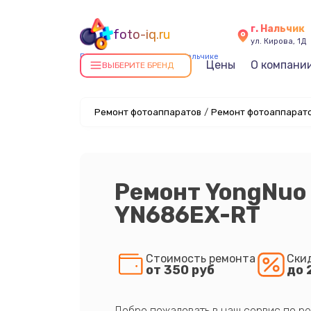
г. Нальчик
foto-iq.ru
ул. Кирова, 1Д
Ремонт фотоаппаратов в Нальчике
Цены
О компани
ВЫБЕРИТЕ БРЕНД
Ремонт фотоаппаратов
/
Ремонт фотоаппарато
Ремонт YongNuo 
YN686EX-RT
Стоимость ремонта
Ски
от 350 руб
до 
Добро пожаловать в наш сервис по ре