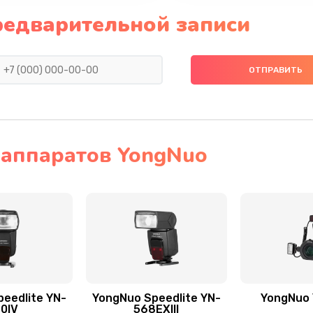
редварительной записи
аппаратов YongNuo
eedlite YN-
YongNuo Speedlite YN-
YongNuo
0IV
568EXIII