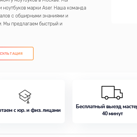
 ноутбуков марки Aser. Наша команда
алов с обширными знаниями и
и. Мы предлагаем быстрый и
ем оригинальных компонентов, а также
ых работ. Наша цель - предоставить
ое обслуживание, удовлетворяя их
СУЛЬТАЦИЯ
медлите записаться на ремонт уже
Бесплатный выезд масте
таем с юр. и физ. лицами
40 минут