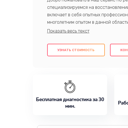
специализируемся на восстановлении
включает в себя опытных профессион
многолетним опытом в данной област
качественный ремонт с использовани
гарантируем качество всех проведенн
клиентам надежное и профессиональн
УЗНАТЬ СТОИМОСТЬ
КОН
потребности наилучшим образом. Не 
сейчас!
Бесплатная диагностика за 30
Рабо
мин.