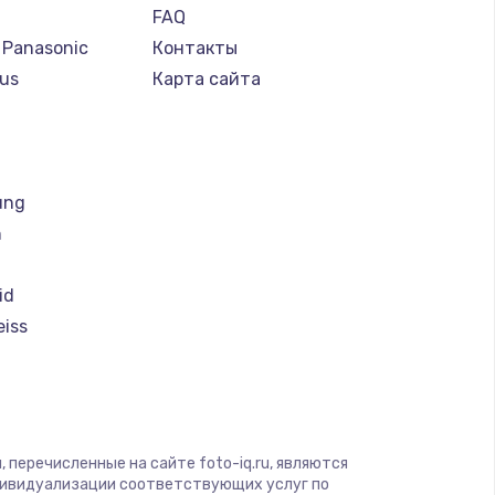
FAQ
 Panasonic
Контакты
us
Карта сайта
т
ung
h
id
eiss
i
magic
 перечисленные на сайте foto-iq.ru, являются
дивидуализации соответствующих услуг по