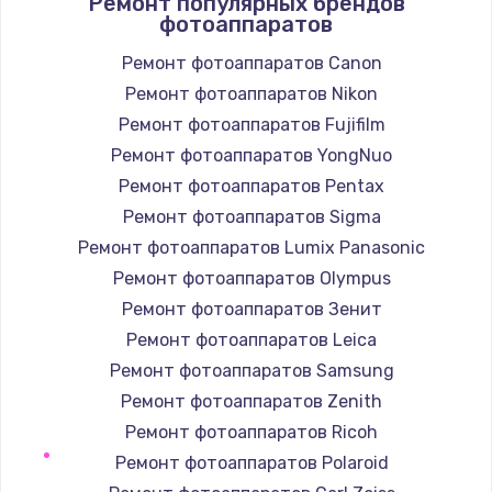
Ремонт популярных брендов
1400 руб.
фотоаппаратов
Заказать
Ремонт фотоаппаратов Canon
Ремонт фотоаппаратов Nikon
Замена / ремонт электронного модуля
управления
Ремонт фотоаппаратов Fujifilm
600 руб.
Ремонт фотоаппаратов YongNuo
Заказать
Ремонт фотоаппаратов Pentax
Ремонт фотоаппаратов Sigma
Замена конфорки
Ремонт фотоаппаратов Lumix Panasonic
1100 руб.
Ремонт фотоаппаратов Olympus
Заказать
Ремонт фотоаппаратов Зенит
Ремонт фотоаппаратов Leica
Замена платы сенсора
Ремонт фотоаппаратов Samsung
900 руб.
Ремонт фотоаппаратов Zenith
Заказать
Ремонт фотоаппаратов Ricoh
Ремонт фотоаппаратов Polaroid
Замена регулятора режимов конфорки