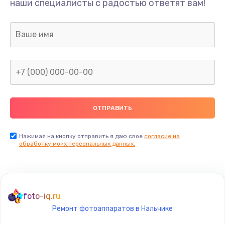
наши специалисты с радостью ответят вам!
1300 руб.
Заказать
Ремонт капиллярной трубки
400 руб.
Заказать
Замена блока питания
1000 руб.
Заказать
Нажимая на кнопку отправить я даю свое
согласие на
обработку моих персональных данных.
Прошивка / разблокировка
900 руб.
Заказать
foto-iq.ru
Ремонт фотоаппаратов в Нальчике
Замена термостата