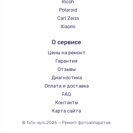
Ricoh
2500 руб.
Polaroid
Заказать
Carl Zeiss
Xiaomi
Замена электроконфорки
LUMIX
1300 руб.
О сервисе
Kodak
Заказать
Blackmagic
Цены на ремонт
Гарантия
Техобслуживание
Отзывы
900 руб.
Диагностика
Заказать
Оплата и доставка
FAQ
Установка / подключение / демонтаж
Контакты
1300 руб.
Карта сайта
Заказать
© foto-iq.ru
2026
— Ремонт фотоаппаратов.
Прошивка