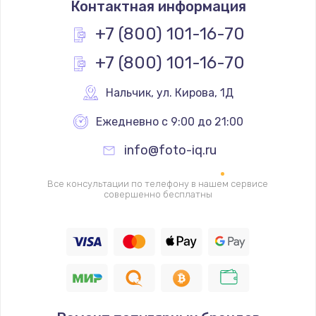
Контактная информация
1200 руб.
Заказать
+7 (800) 101-16-70
+7 (800) 101-16-70
Замена реле
1000 руб.
Нальчик
,
 ул. Кирова, 1Д
Заказать
Ежедневно с 9:00 до 21:00
Замена термопредохранителя
info@foto-iq.ru
700 руб.
Заказать
Все консультации по телефону в нашем сервисе
совершенно бесплатны
Замена ТЭНа
2500 руб.
Заказать
Замена шнура