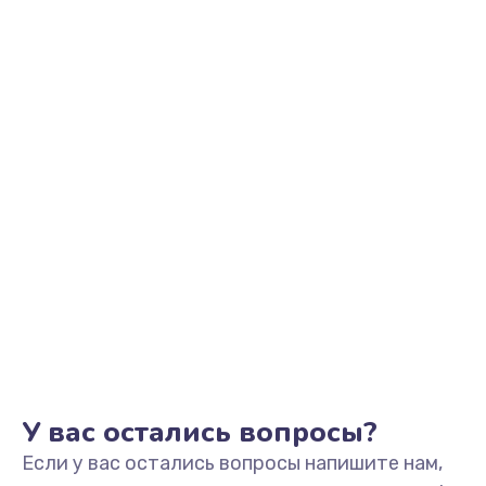
2500 руб.
Заказать
Замена видеоадаптера (видеокарты)
1800 руб.
Заказать
Замена, перепайка чипа
1300 руб.
Заказать
Замена HDMI-разъема
650 руб.
Заказать
У вас остались вопросы?
Если у вас остались вопросы напишите нам,
Замена/Pемонт карбюратора