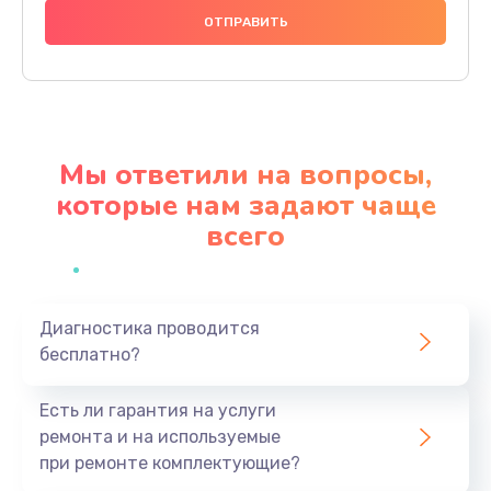
1000 руб.
Заказать
Ремонт материнской платы
4500 руб.
Мы ответили на вопросы,
Заказать
которые нам задают чаще
всего
Профилактическая чистка
1000 руб.
Заказать
Диагностика проводится
бесплатно?
Прошивка BIOS
1920 руб.
Есть ли гарантия на услуги
Заказать
ремонта и на используемые
при ремонте комплектующие?
Замена северного моста